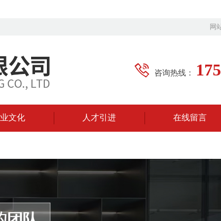
网
175
咨询热线：
业文化
人才引进
在线留言