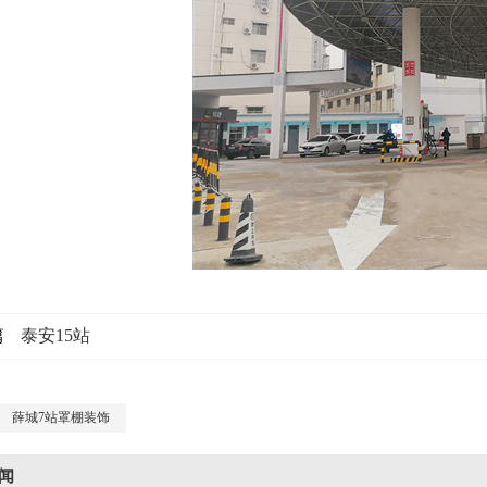
篇
泰安15站
薛城7站罩棚装饰
闻