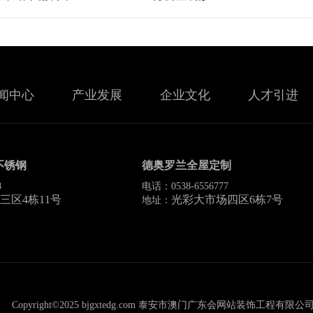
闻中心
产业发展
企业文化
人才引进
不锈钢
德奥罗兰全屋定制
8
电话：0538-6556777
三区4栋11号
光彩大市场四区6栋7号
地址：
Copyright©2025 bjgxtedg.com 泰安市澳门广东会网站装饰工程有限公司 All 